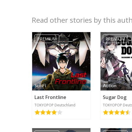
Read other stories by this aut
claralu
2020-05-20
PREMIUM
PREMIUM
07:49
Sci-Fi
Action
Last Frontline
Sugar Dog
TOKYOPOP Deutschland
TOKYOPOP Deuts