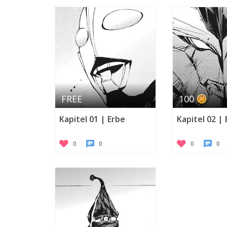
FREE
100
Kapitel 01 | Erbe
Kapitel 02 |
0
0
0
0