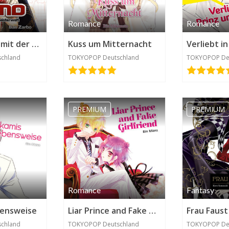
Romance
Romance
Kamo – Pakt mit der Geisterwelt
Kuss um Mitternacht
chland
TOKYOPOP Deutschland
TOKYOPOP De
PREMIUM
PREMIUM
Romance
Fantasy
bensweise
Liar Prince and Fake Girlfriend
Frau Faust
chland
TOKYOPOP Deutschland
TOKYOPOP De