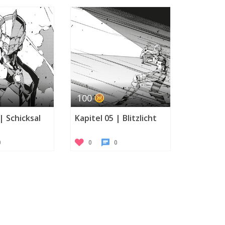
100
| Schicksal
Kapitel 05 | Blitzlicht
0
0
0