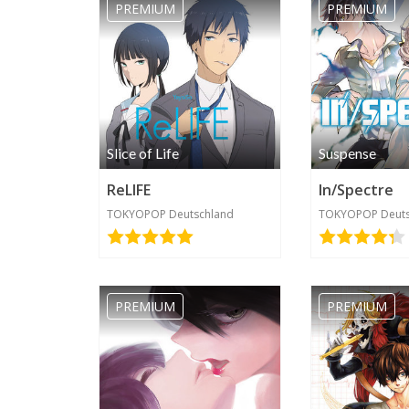
PREMIUM
PREMIUM
Slice of Life
Suspense
ReLIFE
In/Spectre
TOKYOPOP Deutschland
TOKYOPOP Deuts
PREMIUM
PREMIUM