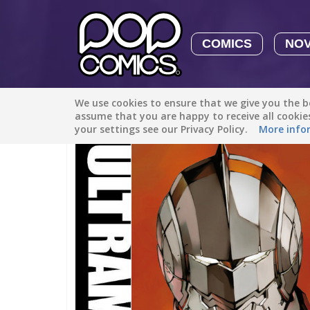
COMICS
NO
We use cookies to ensure that we give you the be
All stories
/
Sci-Fi
/
Ultraman
assume that you are happy to receive all cooki
your settings see our Privacy Policy.
More info