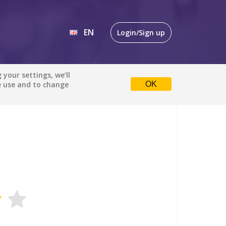
EN
Login/Sign up
EN
your settings, we’ll
e use and to change
OK
DE