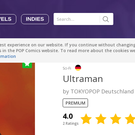
VELS
INDIES
Comics
Novels
Indies
Creators
st experience on our website. If you continue without changing 
Manga Tutorials with Sophie-chan
Sophie-chan
es in the POP Comics website. To read more about the cookies w
rmation
Sci-Fi
Bloodivores - 时空囚徒
Artention-Tencent
Ultraman
PREMIUM
by TOKYOPOP Deutschland
Beauty and The Beast - The Beast's Tale (Disney Manga)
Disney Manga
PREMIUM
PREMIUM
4.0
show more
2 Ratings