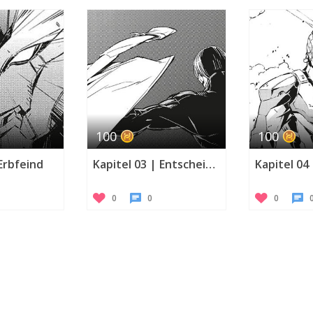
100
100
 Erbfeind
Kapitel 03 | Entscheidung
Kapitel 04 
0
0
0