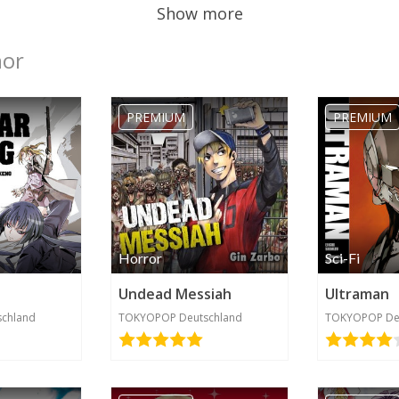
Show more
hor
PREMIUM
PREMIUM
Horror
Sci-Fi
Undead Messiah
Ultraman
chland
TOKYOPOP Deutschland
TOKYOPOP De