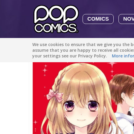
COMICS
NO
We use cookies to ensure that we give you the be
All stories
/
Romance
/
Crush on You
assume that you are happy to receive all cooki
your settings see our Privacy Policy.
More info