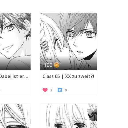
100
Class 04 | Dabei ist er ein Junge ...
Class 05 | XX zu zweit?!
0
3
0