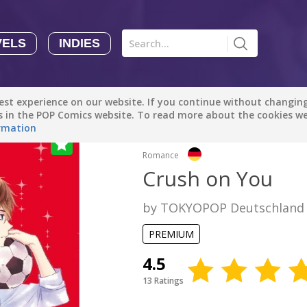
VELS
INDIES
Comics
Novels
Indies
Creators
st experience on our website. If you continue without changing 
Manga Tutorials with Sophie-chan
Sophie-chan
es in the POP Comics website. To read more about the cookies w
rmation
Romance
Bloodivores - 时空囚徒
Artention-Tencent
Crush on You
PREMIUM
by TOKYOPOP Deutschland
Beauty and The Beast - The Beast's Tale (Disney Manga)
Disney Manga
PREMIUM
PREMIUM
4.5
show more
13 Ratings