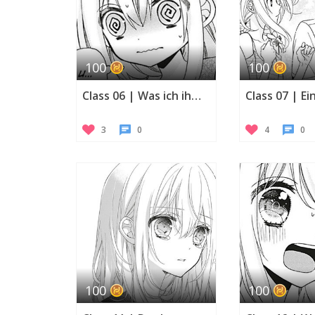
100
100
Class 06 | Was ich ihm sagen möchte
3
0
4
0
100
100