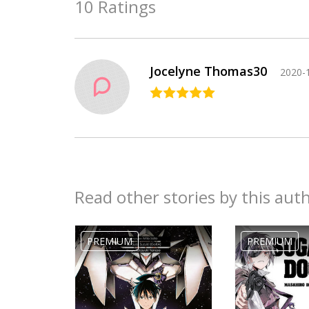
10 Ratings
Jocelyne Thomas30
2020-
Read other stories by this aut
Mây..!!:3
2020-11-25
PREMIUM
PREMIUM
05:53