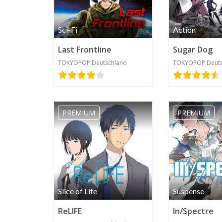
Sci-Fi
Action
Last Frontline
Sugar Dog
TOKYOPOP Deutschland
TOKYOPOP Deuts
Kamakiri
2020-06-22
08:31
PREMIUM
PREMIUM
Ich fand den
ersten Band
sehr cool
und
spannend,
Slice of Life
Suspense
finde es
ReLIFE
aber
In/Spectre