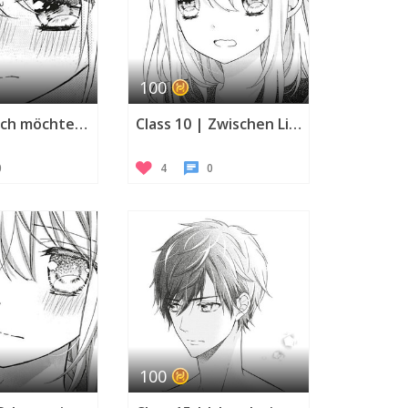
100
Class 09 | Ich möchte dir näherkommen
Class 10 | Zwischen Liebe und Freundschaft
0
4
0
100