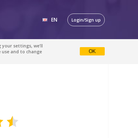
EN
Login/Sign up
EN
your settings, we’ll
e use and to change
OK
DE