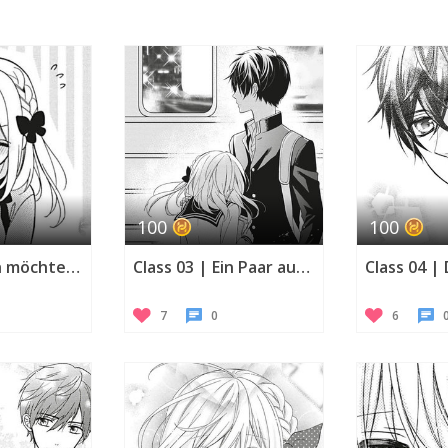
100
100
Class 02 | Ich möchte mich ändern!
Class 03 | Ein Paar auf Probe ...?
7
0
6