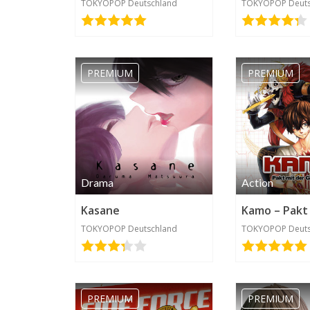
schade,dass
TOKYOPOP Deutschland
TOKYOPOP Deuts
nicht alle
Bände
kostenlos
sind^^
PREMIUM
PREMIUM
Drama
Action
liaschnuffel50
Kasane
2020-06-05 15:58
TOKYOPOP Deutschland
TOKYOPOP Deuts
Schade nur das
man nicht alles
kostenlos lesen
PREMIUM
PREMIUM
kann aber die