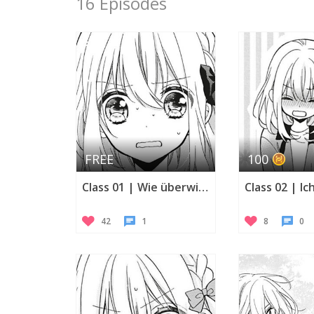
16 Episodes
FREE
100
Class 01 | Wie überwinde ich meine Furcht?
42
1
8
0