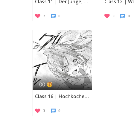
Class 11 | Der Junge, den ich liebe, liebt
2
0
3
0
100
Class 16 | Hochkochende Emotionen
3
0