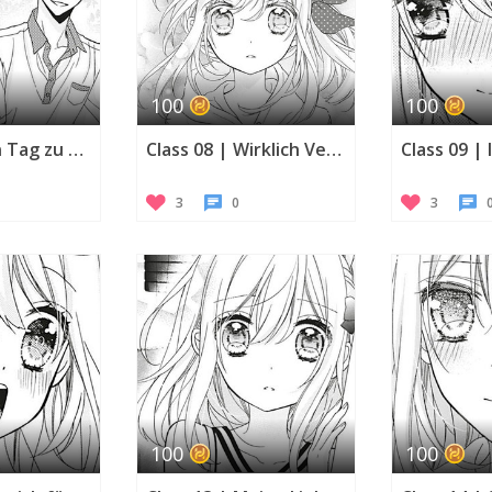
100
100
Class 07 | Ein Tag zu zweit
Class 08 | Wirklich Verliebt
3
0
3
100
100