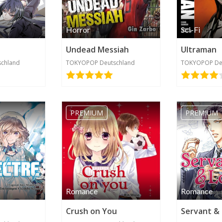
Horror
Sci-Fi
Undead Messiah
Ultraman
chland
TOKYOPOP Deutschland
TOKYOPOP De
PREMIUM
PREMIUM
Romance
Romance
Crush on You
Servant &