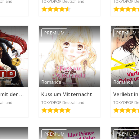
chland
TOKYOPOP Deutschland
TOKYOPOP De
PREMIUM
PREMIUM
Romance
Romance
Kamo – Pakt mit der Geisterwelt
Kuss um Mitternacht
chland
TOKYOPOP Deutschland
TOKYOPOP De
PREMIUM
PREMIUM