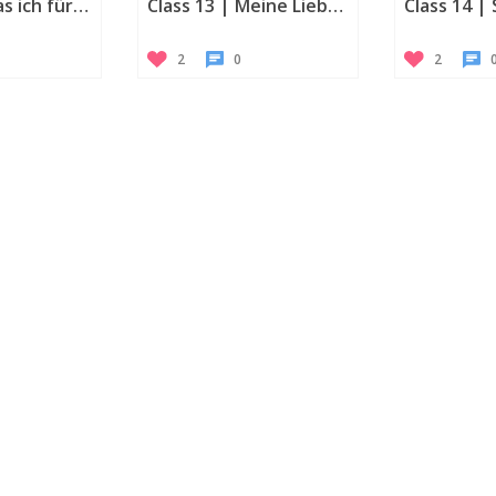
Class 12 | Was ich für dich tun kann
Class 13 | Meine Liebe, deine Liebe
2
0
2
No category selected