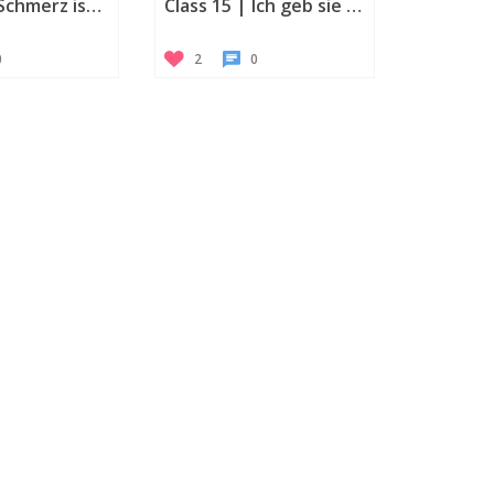
Class 14 | Schmerz ist ansteckend
Class 15 | Ich geb sie nicht auf!
0
2
0