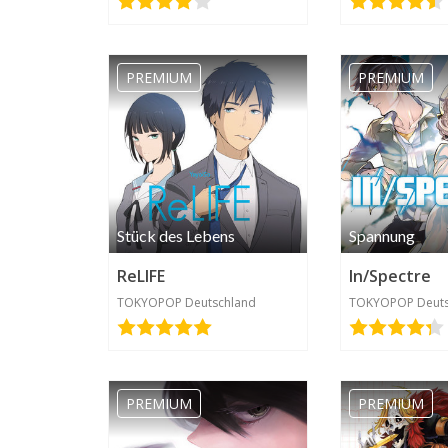
AmayaUki
2020-04-21
02:10
PREMIUM
PREMIUM
Stück des Lebens
Spannung
Annika.feldkamp38
ReLIFE
In/Spectre
2020-04-10 17:54
TOKYOPOP Deutschland
TOKYOPOP Deuts
PREMIUM
PREMIUM