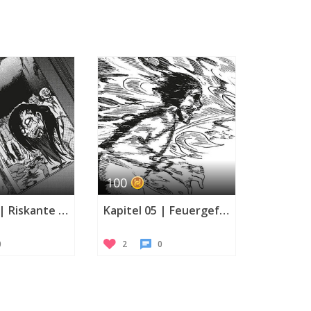
r
100
Kapitel 04 | Riskante Mission
Kapitel 05 | Feuergefecht
0
2
0