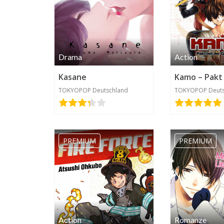
Demcurse
2020-04-09
17:02
Drama
Action
Kasane
TOKYOPOP Deutschland
TOKYOPOP Deuts
PREMIUM
PREMIUM
Action
Romanze