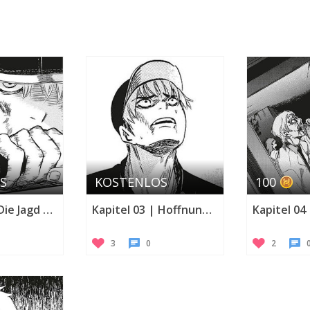
Twitte
S
KOSTENLOS
100
Kapitel 02 | Die Jagd beginnt!
Kapitel 03 | Hoffnungsschimmer
3
0
2