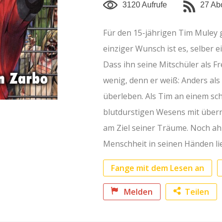
3120 Aufrufe
27 Ab
mehr anzeigen
Für den 15-jährigen Tim Muley g
einziger Wunsch ist es, selber 
Dass ihn seine Mitschüler als F
wenig, denn er weiß: Anders al
überleben. Als Tim an einem sc
blutdurstigen Wesens mit übern
am Ziel seiner Träume. Noch ahn
Menschheit in seinen Händen li
Fange mit dem Lesen an
Melden
Teilen
Faceb