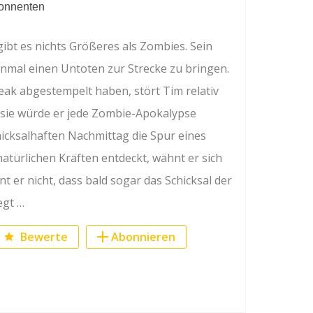
onnenten
ibt es nichts Größeres als Zombies. Sein
einmal einen Untoten zur Strecke zu bringen.
reak abgestempelt haben, stört Tim relativ
s sie würde er jede Zombie-Apokalypse
hicksalhaften Nachmittag die Spur eines
atürlichen Kräften entdeckt, wähnt er sich
t er nicht, dass bald sogar das Schicksal der
egt …
Bewerte
Abonnieren
ook