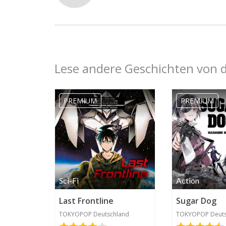
Lese andere Geschichten von 
ihujii
2020-06-
PREMIUM
PREMIUM
26 15:06
Sci-Fi
Action
Last Frontline
Sugar Dog
TOKYOPOP Deutschland
TOKYOPOP Deuts