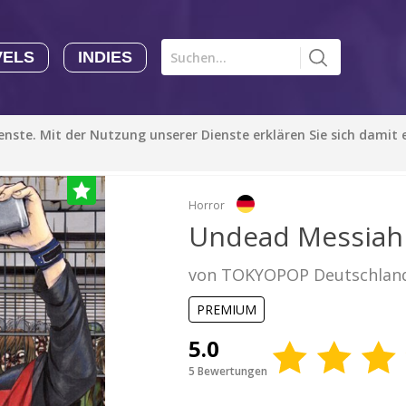
VELS
INDIES
Comics CHK
Novels
CHK
Indies
ienste. Mit der Nutzung unserer Dienste erklären Sie sich damit
CHK
Autoren
Manga Tutorials with Sophie-chan
Sophie-chan
Horror
Undead Messiah
Bloodivores - 时空囚徒
von TOKYOPOP Deutschlan
Artention-Tencent
PREMIUM
PREMIUM
Beauty and The Beast - The Beast's Tale (Disney Manga)
5.0
Disney Manga
5 Bewertungen
PREMIUM