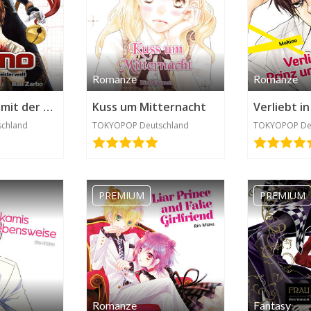
Romanze
Romanze
Kamo – Pakt mit der Geisterwelt
Kuss um Mitternacht
chland
TOKYOPOP Deutschland
TOKYOPOP De
PREMIUM
PREMIUM
Romanze
Fantasy