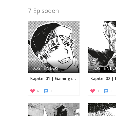
7 Episoden
KOSTENLOS
KOSTENLO
Kapitel 01 | Gaming is life
6
0
3
0