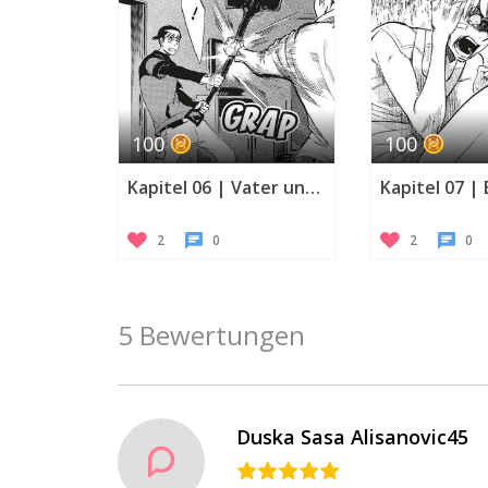
100
100
Kapitel 06 | Vater und Sohn
2
0
2
0
5 Bewertungen
Duska Sasa Alisanovic45