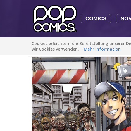
COMICS
NO
Cookies erleichtern die Bereitstellung unserer D
Alle Stories
/
Horror
/
Undead Messiah
wir Cookies verwenden.
Mehr information