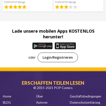
TOKYOPOP Manga
TOKYOPOP Manga
Spanisch
Sci-Fi
Andere
Horror
Leitfäden
Lade unsere mobilen Apps KOSTENLOS
herunter!
oder
Login/Registrieren
ERSCHAFFEN TEILEN LESEN
© 2015-2021 POP Comics
Home
Über
Geschäftsbedingungen
BLOG
Autoren
Datenschutzerklärung