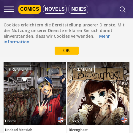
COMICS
NOVELS
INDIES
Cookies erleichtern die Bereitstellung unserer Dienste. Mit
Empfohlen
Beliebt
Neueste
der Nutzung unserer Dienste erklären Sie sich damit
einverstanden, dass wir Cookies verwenden.
Mehr
information
Horror
Alle Sprachen
OK
Alle Genres
Die Standardeinstellung
ist ALLE SPRACHEN.
Drama
Zur Sprachauswahl
PREMIUM
PREMIUM
Fantasy
einfach ein Häkchen
setzen
Komödie
Albanisch
Action
Katalanisch
Romanze
Englisch
Familie (Kinder)
FERTIG
löschen
Bahasa Indonesia
Stück des Lebens
Horror
Horror
Deutsch
Undead Messiah
Bizenghast
Spannung