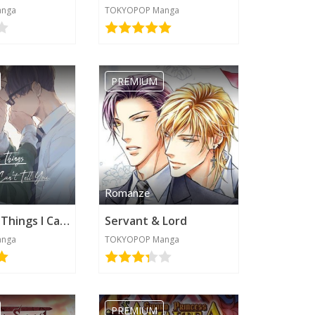
anga
TOKYOPOP Manga
PREMIUM
Romanze
There Are Things I Can't Tell You
Servant & Lord
anga
TOKYOPOP Manga
PREMIUM