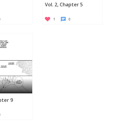
Vol. 2, Chapter 5
0
1
0
pter 9
0