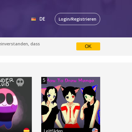
DE
Login/Registrieren
EN
 einverstanden, dass
OK
itfäden
Alle Sprachen
DE
Die Standardeinstellung ist
ALLE SPRACHEN.
Zur Sprachauswahl einfach ein
5
Häkchen setzen
Albanisch
Katalanisch
Englisch
FERTIG
löschen
Bahasa Indonesia
Leitfäden