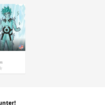
48
unter!