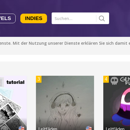
VELS
INDIES
Comics CHK
Novels
CHK
Indies
ienste. Mit der Nutzung unserer Dienste erklären Sie sich damit
Le
CHK
Autoren
Alle Genres
Manga Tutorials with Sophie-chan
Sophie-chan
Drama
3
4
Fantasy
Bloodivores - 时空囚徒
Artention-Tencent
Komödie
PREMIUM
Action
Beauty and The Beast - The Beast's Tale (Disney Manga)
Disney Manga
Romanze
PREMIUM
Leitfäden
Leitfäden