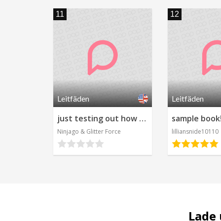
11
12
Leitfäden
Leitfäden
just testing out how to use this comic panel app.
sample book
Ninjago & Glitter Force
lilliansnide10110
Lade 