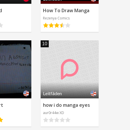
Deutsch
d
How To Draw Manga
s
Rezenya Comics
Spanisch
Andere
10
Leitfäden
rt
how i do manga eyes
aur0r44w XD