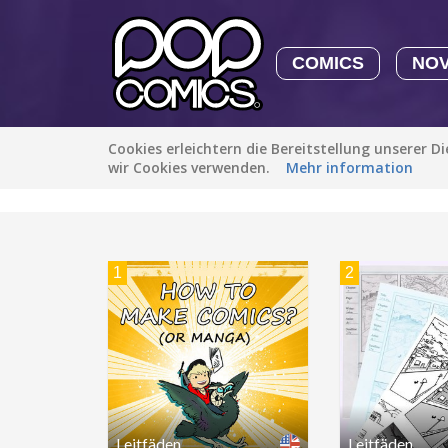
COMICS
NO
Cookies erleichtern die Bereitstellung unserer D
Empfohlen
Beliebt
Neueste
wir Cookies verwenden.
Mehr information
1
2
Leitfäden
Leitfäden