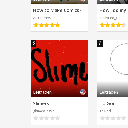
How to Make Comics?
How I do my
ArtCrumbs
uninvited_XIII
6
7
Leitfäden
Leitfäden
Slimers
To God
ghinasalss92
ToGod