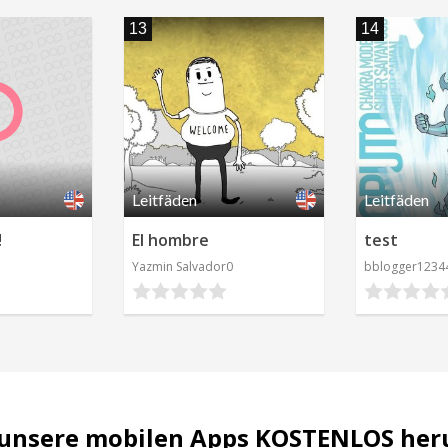
13
14
Leitfäden
Leitfäden
!
El hombre
test
Yazmin Salvador0
bblogger1234
unsere mobilen Apps KOSTENLOS her