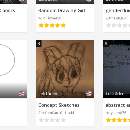
Familie (Kinder)
mehr anzeigen
 Comics
Random Drawing Girl
genderflui
Stück des Leben
Wild Flower🌺
waffleking64
Spannung
Sci-Fi
8
9
Horror
Leitfäden
Leitfäden
Leitfäden
Concept Sketches
abstract a
AmiYumifan101 Up44
rorytlamb76