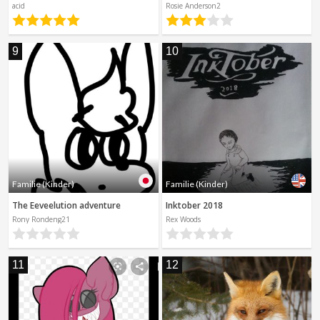
acid
Rosie Anderson2
9
10
Familie (Kinder)
Familie (Kinder)
The Eeveelution adventure
Inktober 2018
Rony Rondeng21
Rex Woods
11
12