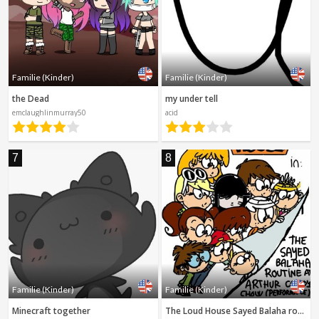
Familie (Kinder)
Familie (Kinder)
the Dead
my under tell
emclaughlinmurray50
acid
7
8
Familie (Kinder)
Familie (Kinder)
Minecraft together
The Loud House Sayed Balaha routine