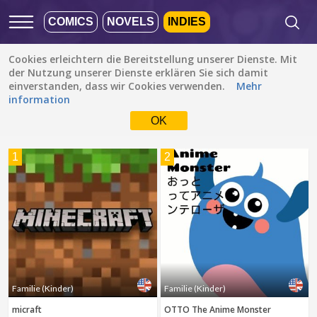
COMICS
NOVELS
INDIES
Cookies erleichtern die Bereitstellung unserer Dienste. Mit
Empfohlen
Beliebt
Neueste
der Nutzung unserer Dienste erklären Sie sich damit
einverstanden, dass wir Cookies verwenden.
Mehr
information
Familie (Kinder)
Alle Sprachen
OK
Alle Genres
Die Standardeinstellung
ist ALLE SPRACHEN.
Drama
1
2
Zur Sprachauswahl
Fantasy
einfach ein Häkchen
setzen
Komödie
Albanisch
Action
Katalanisch
Romanze
Englisch
Familie (Kinder)
FERTIG
löschen
Bahasa Indonesia
Stück des Lebens
Familie (Kinder)
Familie (Kinder)
Deutsch
micraft
OTTO The Anime Monster
Spannung