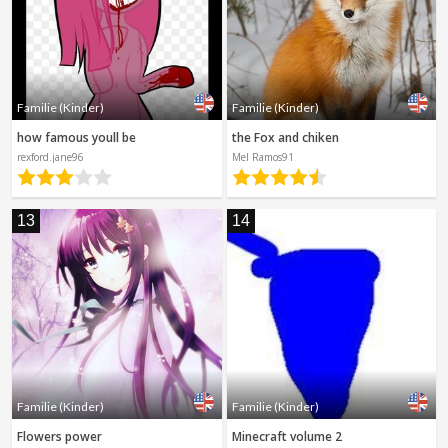
Familie (Kinder)
Familie (Kinder)
how famous youll be
the Fox and chiken
rexford.jane96
Mel Ramos91
13
14
Familie (Kinder)
Familie (Kinder)
Flowers power
Minecraft volume 2