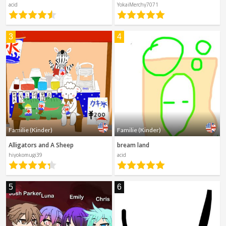
acid
YokaiMerchy7071
Spanisch
Sci-Fi
Andere
Horror
3
4
Leitfäden
Familie (Kinder)
Familie (Kinder)
Alligators and A Sheep
bream land
hiyokomugi39
acid
5
6