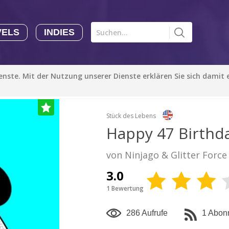
VELS
INDIES
Comics CHK
Novels
CHK
Indies
ienste. Mit der Nutzung unserer Dienste erklären Sie sich damit
CHK
Autoren
Manga Tutorials with Sophie-chan
Sophie-chan
Stück des Lebens
Happy 47 Birthda
Bloodivores - 时空囚徒
von Ninjago & Glitter Force
Artention-Tencent
PREMIUM
3.0
1 Bewertung
Beauty and The Beast - The Beast's Tale (Disney Manga)
Disney Manga
PREMIUM
286 Aufrufe
1 Abon