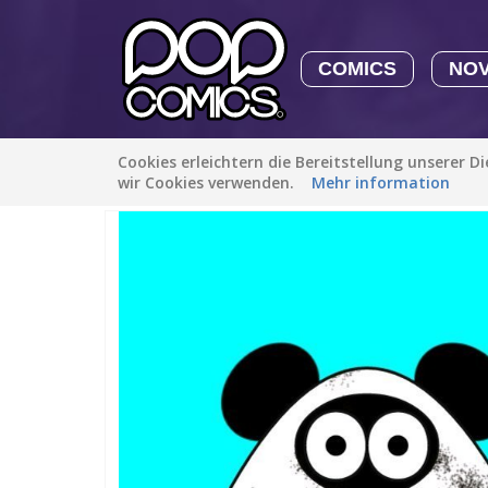
COMICS
NO
Cookies erleichtern die Bereitstellung unserer D
Alle Stories
/
Stück des Lebens
/
Happy 47 Birthday, Pou.
wir Cookies verwenden.
Mehr information