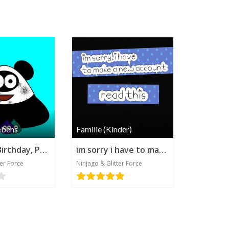
ebens
Familie (Kinder)
Happy 47 Birthday, Pou.
im sorry i have to make a new account read this
ter Force
Ninjago & Glitter Force