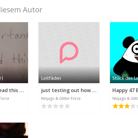
diesem Autor
r)
Leitfäden
Stück des L
important! read this please!
just testing out how to use this comic panel app.
 Force
Ninjago & Glitter Force
Ninjago & Glit