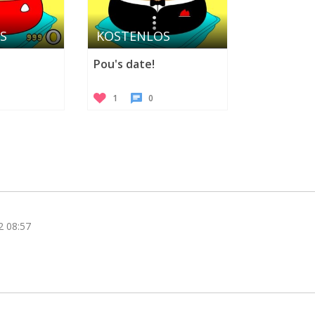
S
KOSTENLOS
Pou's date!
1
0
Kategorie werden benötigt
2 08:57