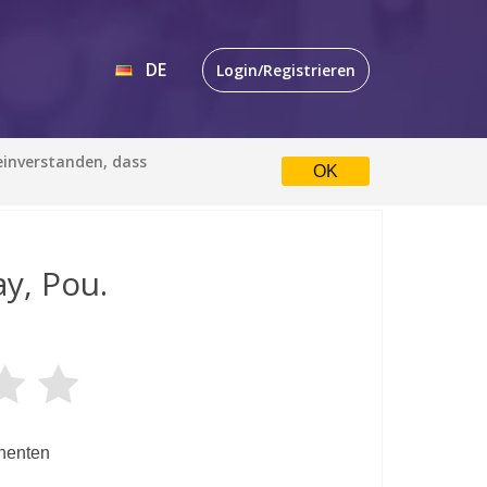
DE
Login/Registrieren
EN
 einverstanden, dass
OK
DE
y, Pou.
nenten