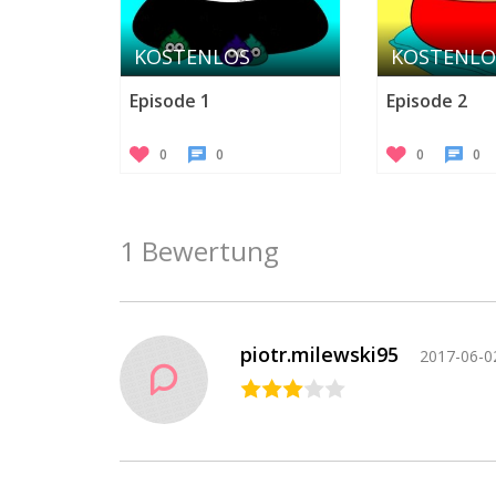
KOSTENLOS
KOSTENLO
Episode 1
Episode 2
0
0
0
0
1 Bewertung
piotr.milewski95
2017-06-0