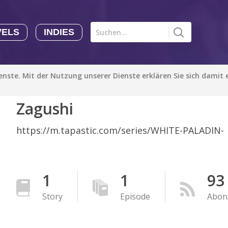
VELS
INDIES
Comics CHK
Novels
CHK
Indies
ienste. Mit der Nutzung unserer Dienste erklären Sie sich damit
CHK
Autoren
Zagushi
Manga Tutorials with Sophie-chan
Sophie-chan
https://m.tapastic.com/series/WHITE-PALADIN-
Bloodivores - 时空囚徒
Artention-Tencent
PREMIUM
1
1
93
Beauty and The Beast - The Beast's Tale (Disney Manga)
Story
Episode
Abon
Disney Manga
PREMIUM