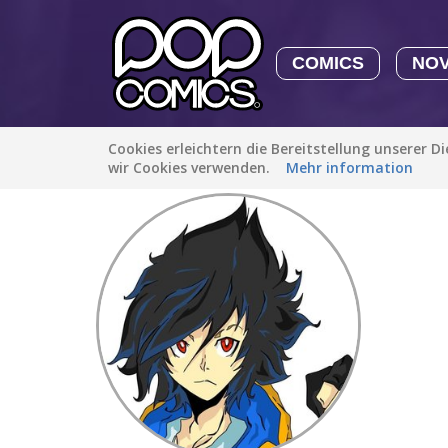
COMICS
NO
Cookies erleichtern die Bereitstellung unserer D
Entdecken
/
Zagushi
wir Cookies verwenden.
Mehr information