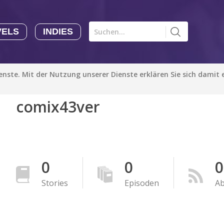
VELS
INDIES
Comics CHK
Novels
CHK
Indies
ienste. Mit der Nutzung unserer Dienste erklären Sie sich damit
CHK
Autoren
comix43ver
Manga Tutorials with Sophie-chan
Sophie-chan
Bloodivores - 时空囚徒
Artention-Tencent
0
0
0
PREMIUM
Stories
Episoden
A
Beauty and The Beast - The Beast's Tale (Disney Manga)
Disney Manga
PREMIUM