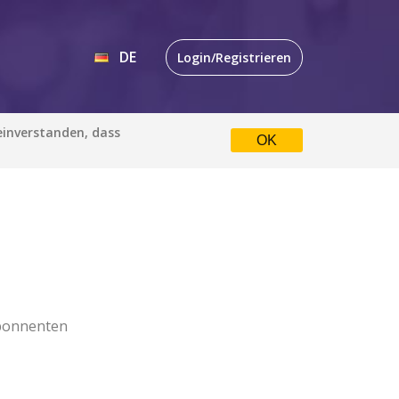
DE
Login/Registrieren
EN
 einverstanden, dass
OK
DE
bonnenten