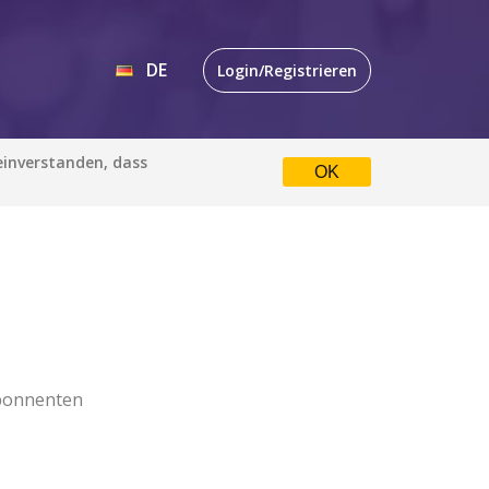
DE
Login/Registrieren
EN
 einverstanden, dass
OK
DE
bonnenten