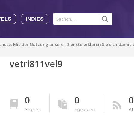
VELS
INDIES
Comics CHK
Novels
CHK
Indies
ienste. Mit der Nutzung unserer Dienste erklären Sie sich damit
CHK
Autoren
vetri811vel9
Manga Tutorials with Sophie-chan
Sophie-chan
Bloodivores - 时空囚徒
Artention-Tencent
0
0
0
PREMIUM
Stories
Episoden
A
Beauty and The Beast - The Beast's Tale (Disney Manga)
Disney Manga
PREMIUM