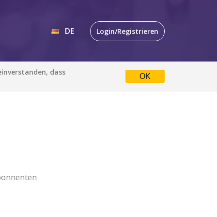
DE
Login/Registrieren
EN
 einverstanden, dass
OK
DE
bonnenten