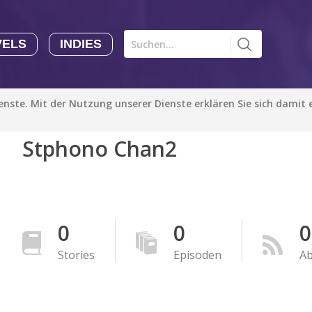
VELS
INDIES
Comics CHK
Novels
CHK
Indies
ienste. Mit der Nutzung unserer Dienste erklären Sie sich damit
CHK
Autoren
Stphono Chan2
Manga Tutorials with Sophie-chan
Sophie-chan
Bloodivores - 时空囚徒
Artention-Tencent
0
0
0
PREMIUM
Stories
Episoden
A
Beauty and The Beast - The Beast's Tale (Disney Manga)
Disney Manga
PREMIUM