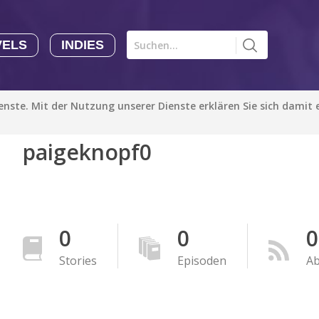
VELS
INDIES
Comics CHK
Novels
CHK
Indies
ienste. Mit der Nutzung unserer Dienste erklären Sie sich damit
CHK
Autoren
paigeknopf0
Manga Tutorials with Sophie-chan
Sophie-chan
Bloodivores - 时空囚徒
Artention-Tencent
0
0
0
PREMIUM
Stories
Episoden
A
Beauty and The Beast - The Beast's Tale (Disney Manga)
Disney Manga
PREMIUM