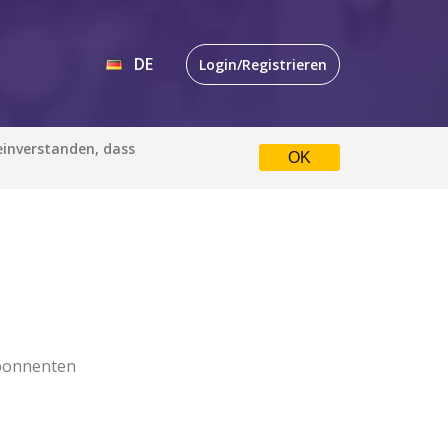
DE
Login/Registrieren
EN
 einverstanden, dass
OK
DE
bonnenten