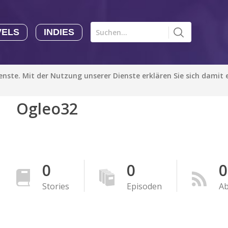
VELS
INDIES
Comics CHK
Novels
CHK
Indies
ienste. Mit der Nutzung unserer Dienste erklären Sie sich damit
CHK
Autoren
Ogleo32
Manga Tutorials with Sophie-chan
Sophie-chan
Bloodivores - 时空囚徒
Artention-Tencent
0
0
0
PREMIUM
Stories
Episoden
A
Beauty and The Beast - The Beast's Tale (Disney Manga)
Disney Manga
PREMIUM