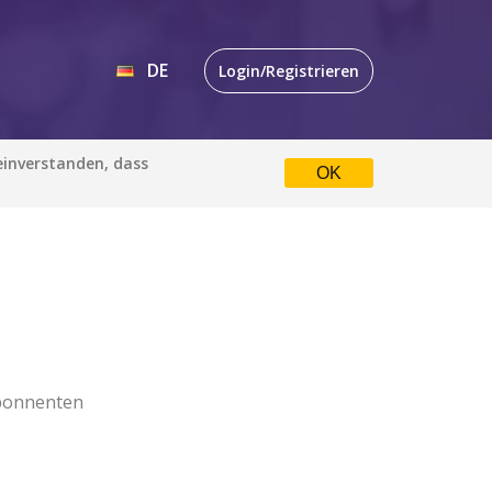
DE
Login/Registrieren
EN
 einverstanden, dass
OK
DE
bonnenten