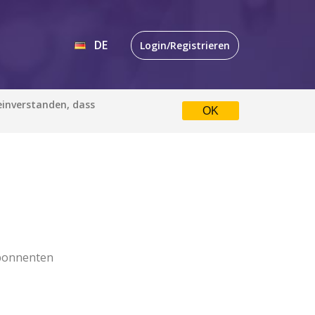
DE
Login/Registrieren
EN
 einverstanden, dass
OK
DE
bonnenten