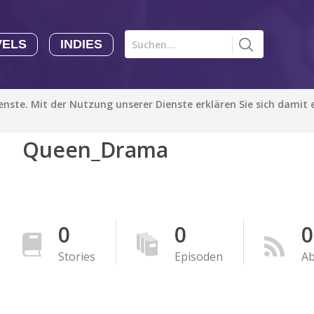
VELS
INDIES
Comics CHK
Novels
CHK
Indies
ienste. Mit der Nutzung unserer Dienste erklären Sie sich damit
CHK
Autoren
Queen_Drama
Manga Tutorials with Sophie-chan
Sophie-chan
Bloodivores - 时空囚徒
Artention-Tencent
0
0
0
PREMIUM
Stories
Episoden
A
Beauty and The Beast - The Beast's Tale (Disney Manga)
Disney Manga
PREMIUM