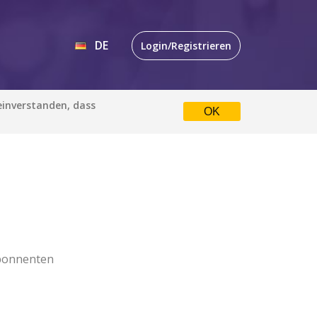
DE
Login/Registrieren
EN
 einverstanden, dass
OK
DE
bonnenten