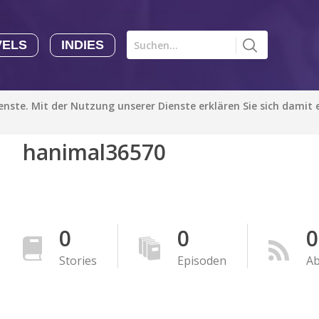
VELS
INDIES
Comics CHK
Novels
CHK
Indies
ienste. Mit der Nutzung unserer Dienste erklären Sie sich damit
CHK
Autoren
hanimal36570
Manga Tutorials with Sophie-chan
Sophie-chan
Bloodivores - 时空囚徒
Artention-Tencent
0
0
0
PREMIUM
Stories
Episoden
A
Beauty and The Beast - The Beast's Tale (Disney Manga)
Disney Manga
PREMIUM