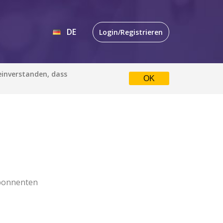
DE
Login/Registrieren
EN
 einverstanden, dass
OK
DE
bonnenten