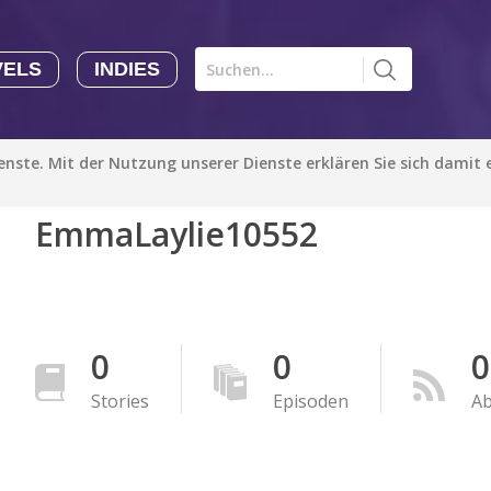
VELS
INDIES
Comics CHK
Novels
CHK
Indies
ienste. Mit der Nutzung unserer Dienste erklären Sie sich damit
CHK
Autoren
EmmaLaylie10552
Manga Tutorials with Sophie-chan
Sophie-chan
Bloodivores - 时空囚徒
Artention-Tencent
0
0
0
PREMIUM
Stories
Episoden
A
Beauty and The Beast - The Beast's Tale (Disney Manga)
Disney Manga
PREMIUM