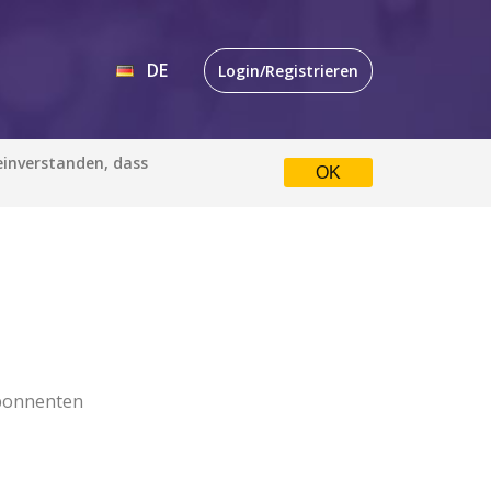
DE
Login/Registrieren
EN
 einverstanden, dass
OK
DE
bonnenten