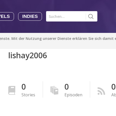
VELS
INDIES
Comics CHK
Novels
CHK
Indies
ienste. Mit der Nutzung unserer Dienste erklären Sie sich damit
CHK
Autoren
lishay2006
Manga Tutorials with Sophie-chan
Sophie-chan
Bloodivores - 时空囚徒
Artention-Tencent
0
0
0
PREMIUM
Stories
Episoden
A
Beauty and The Beast - The Beast's Tale (Disney Manga)
Disney Manga
PREMIUM