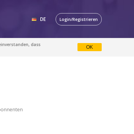
DE
Login/Registrieren
EN
 einverstanden, dass
OK
DE
bonnenten