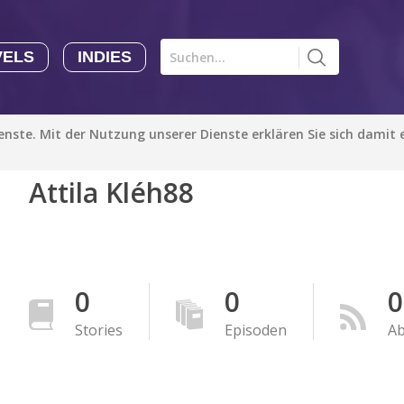
VELS
INDIES
Comics CHK
Novels
CHK
Indies
ienste. Mit der Nutzung unserer Dienste erklären Sie sich damit
CHK
Autoren
Attila Kléh88
Manga Tutorials with Sophie-chan
Sophie-chan
Bloodivores - 时空囚徒
Artention-Tencent
0
0
0
PREMIUM
Stories
Episoden
A
Beauty and The Beast - The Beast's Tale (Disney Manga)
Disney Manga
PREMIUM