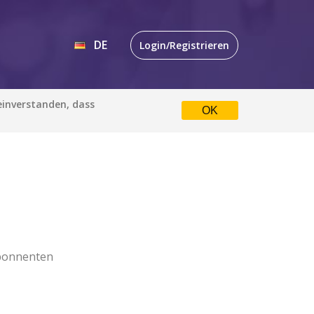
DE
Login/Registrieren
EN
 einverstanden, dass
OK
DE
bonnenten