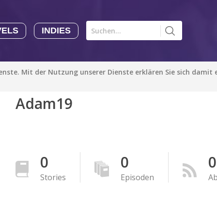
VELS
INDIES
Comics CHK
Novels
CHK
Indies
ienste. Mit der Nutzung unserer Dienste erklären Sie sich damit
CHK
Autoren
Adam19
Manga Tutorials with Sophie-chan
Sophie-chan
Bloodivores - 时空囚徒
Artention-Tencent
0
0
0
PREMIUM
Stories
Episoden
A
Beauty and The Beast - The Beast's Tale (Disney Manga)
Disney Manga
PREMIUM